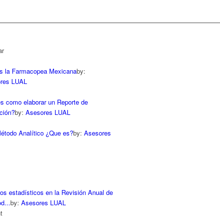
ar
s la Farmacopea Mexicana
by:
res LUAL
s como elaborar un Reporte de
ación?
by:
Asesores LUAL
Método Analítico ¿Que es?
by:
Asesores
os estadísticos en la Revisión Anual de
d...
by:
Asesores LUAL
t