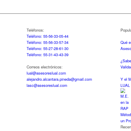
Teléfonos:
Popul
Teléfono: 55-56-33-05-44
Teléfono: 55-56-33-57-34
Qué e
Teléfono: 55-27-28-61-30
Aseso
Teléfono: 55-31-43-43-39
¿Sabe
Correos electrónicos:
Valid
lual@asesoreslual.com
alejandro.alcantara.pineda@gmail.com
Y el 
lasc@asesoreslual.com
LUAL
Métod
un Pro
Recen