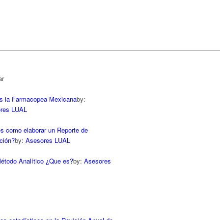
ar
s la Farmacopea Mexicana
by:
res LUAL
s como elaborar un Reporte de
ación?
by:
Asesores LUAL
Método Analítico ¿Que es?
by:
Asesores