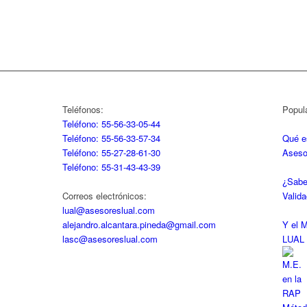
Teléfonos:
Popul
Teléfono: 55-56-33-05-44
Teléfono: 55-56-33-57-34
Qué e
Teléfono: 55-27-28-61-30
Aseso
Teléfono: 55-31-43-43-39
¿Sabe
Correos electrónicos:
Valid
lual@asesoreslual.com
alejandro.alcantara.pineda@gmail.com
Y el 
lasc@asesoreslual.com
LUAL