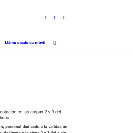
Lláme desde su móvil
ceptación en las etapas 2 y 3 del
ticos
ón, personal dedicado a la validación
l dedicado a la etapa 2 y 3 del ciclo