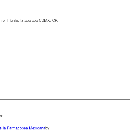
n el Triunfo, Iztapalapa CDMX, CP.
ar
s la Farmacopea Mexicana
by: