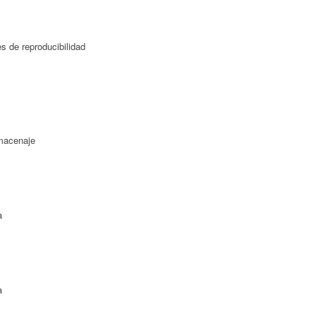
es de reproducibilidad
lmacenaje
a
a